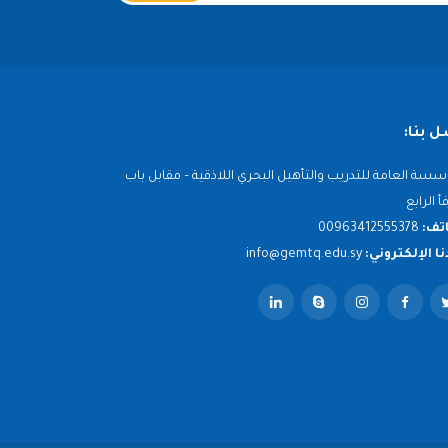
ل بنا:
سسة العامة للتدريب والتأهيل البحري اللاذقية – مقابل باب
أ الرابع
تف:
00963412555378
نا الإلكتروني:
info@gemtq.edu.sy