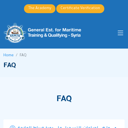
The Academy
Certificate Verification
Home
FAQ
FAQ
FAQ